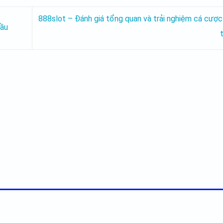
888slot – Đánh giá tổng quan và trải nghiệm cá cược
đầu