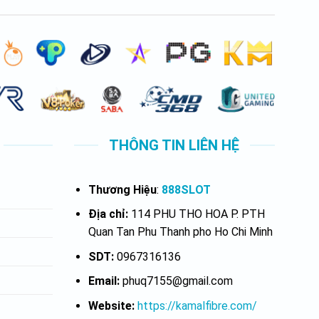
tuyến
THÔNG TIN LIÊN HỆ
Thương Hiệu
:
888SLOT
Địa chỉ:
114 PHU THO HOA P. PTH
Quan Tan Phu Thanh pho Ho Chi Minh
SDT:
0967316136
Email:
phuq7155@gmail.com
Website:
https://kamalfibre.com/