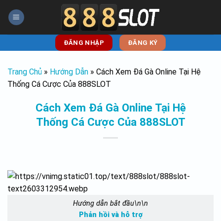
Skip
to
content
ĐĂNG NHẬP
ĐĂNG KÝ
Trang Chủ
»
Hướng Dẫn
»
Cách Xem Đá Gà Online Tại Hệ
Thống Cá Cược Của 888SLOT
Cách Xem Đá Gà Online Tại Hệ
Thống Cá Cược Của 888SLOT
Hướng dẫn bắt đầu\n\n
Phản hồi và hỗ trợ