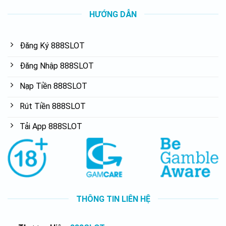
HƯỚNG DẪN
Đăng Ký 888SLOT
Đăng Nhập 888SLOT
Nạp Tiền 888SLOT
Rút Tiền 888SLOT
Tải App 888SLOT
THÔNG TIN LIÊN HỆ