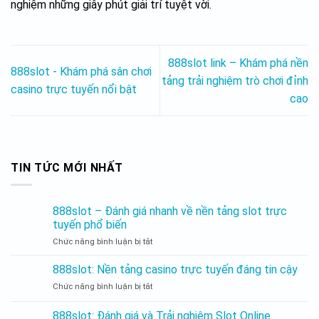
nghiệm những giây phút giải trí tuyệt vời.
888slot link – Khám phá nền
888slot - Khám phá sân chơi
tảng trải nghiệm trò chơi đỉnh
casino trực tuyến nổi bật
cao
TIN TỨC MỚI NHẤT
888slot – Đánh giá nhanh về nền tảng slot trực
tuyến phổ biến
Chức năng bình luận bị tắt
888slot
–
Đánh
888slot: Nền tảng casino trực tuyến đáng tin cậy
giá
Chức năng bình luận bị tắt
888slot:
nhanh
Nền
về
tảng
888slot: Đánh giá và Trải nghiệm Slot Online
nền