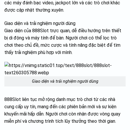
các máy đánh bạc video, jackpot lớn và các trò chơi khác
được cập nhật thường xuyên.
Giao diện và trải nghiệm người dùng
Giao diện của 888Slot trực quan, dễ điều hướng trên thiết
bị di động và máy tính để bàn. Người chơi có thể lọc trò
chơi theo chủ đề, mức cược và tính năng đặc biệt để tìm
thấy trải nghiệm phù hợp với mình.
Giao diện và trải nghiệm người dùng
888Slot liên tục mở rộng danh mục trò chơi từ các nhà
cung cấp uy tín, mang đến các phiên bản mới và sự kiện
khuyến mãi hấp dẫn. Người chơi còn nhận được vòng quay
miễn phí và chương trình tích lũy thưởng theo thời gian.