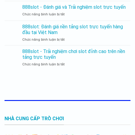
nghiệm
Nền
Slot
888slot - Đánh giá và Trải nghiệm slot trực tuyến
tảng
Online
Chức năng bình luận bị tắt
888slot
slot
-
trực
Đánh
tuyến
888slot: Đánh giá nền tảng slot trực tuyến hàng
giá
đỉnh
đầu tại Việt Nam
và
cao
Chức năng bình luận bị tắt
888slot:
Trải
Đánh
nghiệm
giá
slot
888slot - Trải nghiệm chơi slot đỉnh cao trên nền
nền
trực
tảng trực tuyến
tảng
tuyến
Chức năng bình luận bị tắt
888slot
slot
-
trực
Trải
tuyến
nghiệm
hàng
chơi
đầu
slot
tại
đỉnh
Việt
cao
Nam
trên
nền
tảng
NHÀ CUNG CẤP TRÒ CHƠI
trực
tuyến