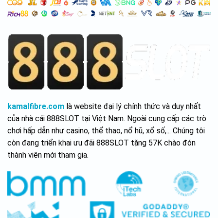
kamalfibre.com
là website đại lý chính thức và duy nhất
của nhà cái 888SLOT tại Việt Nam. Ngoài cung cấp các trò
chơi hấp dẫn như casino, thể thao, nổ hũ, xổ số,... Chúng tôi
còn đang triển khai ưu đãi 888SLOT tặng 57K chào đón
thành viên mới tham gia.