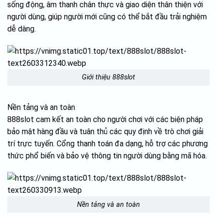
sống động, âm thanh chân thực và giao diện thân thiện với
người dùng, giúp người mới cũng có thể bắt đầu trải nghiệm
dễ dàng.
Giới thiệu 888slot
Nền tảng và an toàn
888slot cam kết an toàn cho người chơi với các biện pháp
bảo mật hàng đầu và tuân thủ các quy định về trò chơi giải
trí trực tuyến. Cổng thanh toán đa dạng, hỗ trợ các phương
thức phổ biến và bảo vệ thông tin người dùng bằng mã hóa.
Nền tảng và an toàn