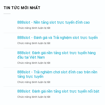
TIN TỨC MỚI NHẤT
888slot - Nền tảng slot trực tuyến đỉnh cao
Chức năng bình luận bị tắt
888slot
-
Nền
888slot - Đánh giá và Trải nghiệm slot trực tuyến
tảng
Chức năng bình luận bị tắt
888slot
slot
-
trực
Đánh
tuyến
888slot: Đánh giá nền tảng slot trực tuyến hàng
giá
đỉnh
đầu tại Việt Nam
và
cao
Chức năng bình luận bị tắt
888slot:
Trải
Đánh
nghiệm
giá
slot
888slot - Trải nghiệm chơi slot đỉnh cao trên nền
nền
trực
tảng trực tuyến
tảng
tuyến
Chức năng bình luận bị tắt
888slot
slot
-
trực
Trải
888slot: Đánh giá nền tảng slot trực tuyến nổi bật
tuyến
nghiệm
hàng
Chức năng bình luận bị tắt
888slot:
chơi
đầu
Đánh
slot
tại
giá