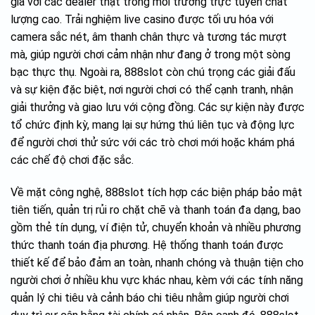
gia với các dealer thật trong môi trường trực tuyến chất
lượng cao. Trải nghiệm live casino được tối ưu hóa với
camera sắc nét, âm thanh chân thực và tương tác mượt
mà, giúp người chơi cảm nhận như đang ở trong một sòng
bạc thực thụ. Ngoài ra, 888slot còn chú trọng các giải đấu
và sự kiện đặc biệt, nơi người chơi có thể cạnh tranh, nhận
giải thưởng và giao lưu với cộng đồng. Các sự kiện này được
tổ chức định kỳ, mang lại sự hứng thú liên tục và động lực
để người chơi thử sức với các trò chơi mới hoặc khám phá
các chế độ chơi đặc sắc.
Về mặt công nghệ, 888slot tích hợp các biện pháp bảo mật
tiên tiến, quản trị rủi ro chặt chẽ và thanh toán đa dạng, bao
gồm thẻ tín dụng, ví điện tử, chuyển khoản và nhiều phương
thức thanh toán địa phương. Hệ thống thanh toán được
thiết kế để bảo đảm an toàn, nhanh chóng và thuận tiện cho
người chơi ở nhiều khu vực khác nhau, kèm với các tính năng
quản lý chi tiêu và cảnh báo chi tiêu nhằm giúp người chơi