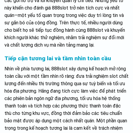
các gói hỗ trợ và lời khuyên quản lý chi tiêu. Những yếu tố
này khiến cho đánh giá 888slot trở nên tích cực và nhất
quán—một yếu tố quan trọng trong việc duy trì lòng tin và
sự gắn bó của cộng đồng. Trên thực tế, nhiều người dùng
cho biết họ sẽ tiếp tục đồng hành cùng 888slot và khuyến
khích người khác thử nghiệm, nhằm trải nghiệm sự đổi mới
và chất lượng dịch vụ mà nền tảng mang lại.
Tiếp cận tương lai và tầm nhìn toàn cầu
Nhìn về phía tương lai, 888slot xây dựng kế hoạch mở rộng
toàn cầu với một tầm nhìn rõ ràng: đưa trải nghiệm slot chất
lượng đến nhiều thị trường thông qua sự tuỳ biến và tối ưu
hóa địa phương. Hãng đang tích cực làm việc để phát triển
các phiên bản ngôn ngữ địa phương, tối ưu hóa hệ thống
thanh toán và tích hợp các phương thức thanh toán đặc
thù cho từng khu vực, đồng thời đảm bảo các tiêu chuẩn
bảo mật được áp dụng một cách nhất quán. Một phần quan
trọng trong kế hoạch tương lai là cam kết về trách nhiệm