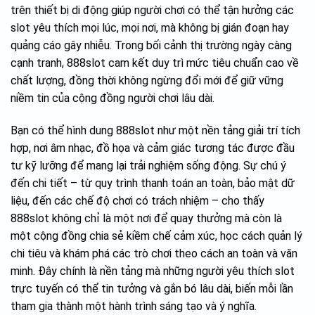
trên thiết bị di động giúp người chơi có thể tận hưởng các
slot yêu thích mọi lúc, mọi nơi, mà không bị gián đoạn hay
quảng cáo gây nhiễu. Trong bối cảnh thị trường ngày càng
cạnh tranh, 888slot cam kết duy trì mức tiêu chuẩn cao về
chất lượng, đồng thời không ngừng đổi mới để giữ vững
niềm tin của cộng đồng người chơi lâu dài.
Bạn có thể hình dung 888slot như một nền tảng giải trí tích
hợp, nơi âm nhạc, đồ họa và cảm giác tương tác được đầu
tư kỹ lưỡng để mang lại trải nghiệm sống động. Sự chú ý
đến chi tiết – từ quy trình thanh toán an toàn, bảo mật dữ
liệu, đến các chế độ chơi có trách nhiệm – cho thấy
888slot không chỉ là một nơi để quay thưởng mà còn là
một cộng đồng chia sẻ kiềm chế cảm xúc, học cách quản lý
chi tiêu và khám phá các trò chơi theo cách an toàn và văn
minh. Đây chính là nền tảng mà những người yêu thích slot
trực tuyến có thể tin tưởng và gắn bó lâu dài, biến mỗi lần
tham gia thành một hành trình sáng tạo và ý nghĩa.