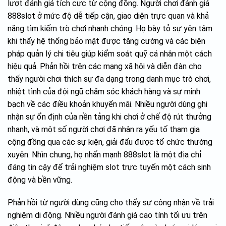
lượt đánh giá tích cực từ cộng đồng. Người chơi đánh giá
888slot ở mức độ dễ tiếp cận, giao diện trực quan và khả
năng tìm kiếm trò chơi nhanh chóng. Họ bày tỏ sự yên tâm
khi thấy hệ thống bảo mật được tăng cường và các biện
pháp quản lý chi tiêu giúp kiểm soát quỹ cá nhân một cách
hiệu quả. Phản hồi trên các mạng xã hội và diễn đàn cho
thấy người chơi thích sự đa dạng trong danh mục trò chơi,
nhiệt tình của đội ngũ chăm sóc khách hàng và sự minh
bạch về các điều khoản khuyến mãi. Nhiều người dùng ghi
nhận sự ổn định của nền tảng khi chơi ở chế độ rút thưởng
nhanh, và một số người chơi đã nhận ra yếu tố tham gia
cộng đồng qua các sự kiện, giải đấu được tổ chức thường
xuyên. Nhìn chung, họ nhấn mạnh 888slot là một địa chỉ
đáng tin cậy để trải nghiệm slot trực tuyến một cách sinh
động và bền vững.
Phản hồi từ người dùng cũng cho thấy sự công nhận về trải
nghiệm di động. Nhiều người đánh giá cao tính tối ưu trên