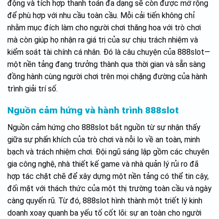
động và tích hợp thanh toán đa dạng sẽ còn được mở rộng
để phù hợp với nhu cầu toàn cầu. Mỗi cải tiến không chỉ
nhằm mục đích làm cho người chơi thăng hoa với trò chơi
mà còn giúp họ nhận ra giá trị của sự chịu trách nhiệm và
kiểm soát tài chính cá nhân. Đó là câu chuyện của 888slot—
một nền tảng đang trưởng thành qua thời gian và sẵn sàng
đồng hành cùng người chơi trên mọi chặng đường của hành
trình giải trí số.
Nguồn cảm hứng và hành trình 888slot
Nguồn cảm hứng cho 888slot bắt nguồn từ sự nhận thấy
giữa sự phấn khích của trò chơi và nỗi lo về an toàn, minh
bạch và trách nhiệm chơi. Đội ngũ sáng lập gồm các chuyên
gia công nghệ, nhà thiết kế game và nhà quản lý rủi ro đã
hợp tác chặt chẽ để xây dựng một nền tảng có thể tin cậy,
đối mặt với thách thức của một thị trường toàn cầu và ngày
càng quyến rũ. Từ đó, 888slot hình thành một triết lý kinh
doanh xoay quanh ba yếu tố cốt lõi: sự an toàn cho người