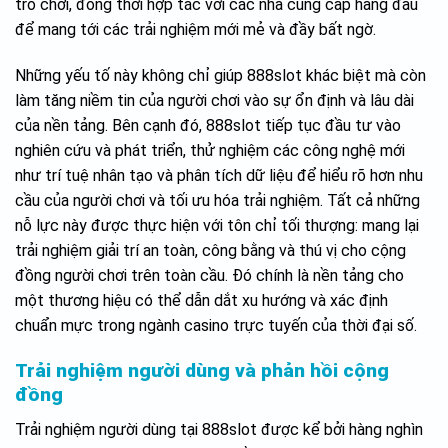
trò chơi, đồng thời hợp tác với các nhà cung cấp hàng đầu
để mang tới các trải nghiệm mới mẻ và đầy bất ngờ.
Những yếu tố này không chỉ giúp 888slot khác biệt mà còn
làm tăng niềm tin của người chơi vào sự ổn định và lâu dài
của nền tảng. Bên cạnh đó, 888slot tiếp tục đầu tư vào
nghiên cứu và phát triển, thử nghiệm các công nghệ mới
như trí tuệ nhân tạo và phân tích dữ liệu để hiểu rõ hơn nhu
cầu của người chơi và tối ưu hóa trải nghiệm. Tất cả những
nỗ lực này được thực hiện với tôn chỉ tối thượng: mang lại
trải nghiệm giải trí an toàn, công bằng và thú vị cho cộng
đồng người chơi trên toàn cầu. Đó chính là nền tảng cho
một thương hiệu có thể dẫn dắt xu hướng và xác định
chuẩn mực trong ngành casino trực tuyến của thời đại số.
Trải nghiệm người dùng và phản hồi cộng
đồng
Trải nghiệm người dùng tại 888slot được kể bởi hàng nghìn