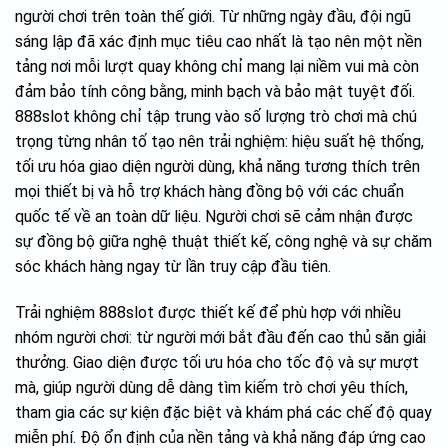
người chơi trên toàn thế giới. Từ những ngày đầu, đội ngũ
sáng lập đã xác định mục tiêu cao nhất là tạo nên một nền
tảng nơi mỗi lượt quay không chỉ mang lại niềm vui mà còn
đảm bảo tính công bằng, minh bạch và bảo mật tuyệt đối.
888slot không chỉ tập trung vào số lượng trò chơi mà chú
trọng từng nhân tố tạo nên trải nghiệm: hiệu suất hệ thống,
tối ưu hóa giao diện người dùng, khả năng tương thích trên
mọi thiết bị và hỗ trợ khách hàng đồng bộ với các chuẩn
quốc tế về an toàn dữ liệu. Người chơi sẽ cảm nhận được
sự đồng bộ giữa nghệ thuật thiết kế, công nghệ và sự chăm
sóc khách hàng ngay từ lần truy cập đầu tiên.
Trải nghiệm 888slot được thiết kế để phù hợp với nhiều
nhóm người chơi: từ người mới bắt đầu đến cao thủ săn giải
thưởng. Giao diện được tối ưu hóa cho tốc độ và sự mượt
mà, giúp người dùng dễ dàng tìm kiếm trò chơi yêu thích,
tham gia các sự kiện đặc biệt và khám phá các chế độ quay
miễn phí. Độ ổn định của nền tảng và khả năng đáp ứng cao