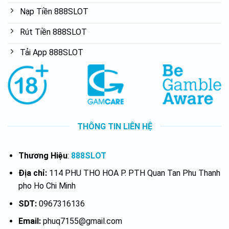
Nạp Tiền 888SLOT
Rút Tiền 888SLOT
Tải App 888SLOT
THÔNG TIN LIÊN HỆ
Thương Hiệu
:
888SLOT
Địa chỉ:
114 PHU THO HOA P. PTH Quan Tan Phu Thanh
pho Ho Chi Minh
SDT:
0967316136
Email:
phuq7155@gmail.com