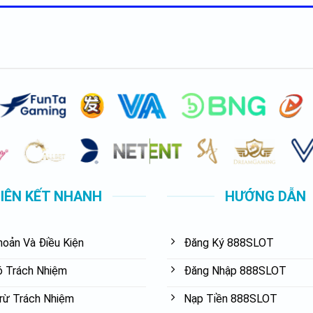
LIÊN KẾT NHANH
HƯỚNG DẪN
hoản Và Điều Kiện
Đăng Ký 888SLOT
ó Trách Nhiệm
Đăng Nhập 888SLOT
rừ Trách Nhiệm
Nạp Tiền 888SLOT