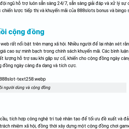
đội ngũ hỗ trợ luôn sẵn sàng 24/7, sẵn sàng giải đáp và xử lý sự
ác chiến lược tiếp thị và khuyến mãi của 888slots bonus và bingo 
hồi cộng đồng
b rất nổi bật trên mạng xã hội. Nhiều người để lại nhận xét rằn
iá cao sự minh bạch trong chính sách khuyến mãi. Các bình luậ
t lượng hỗ trợ sau khi gặp sự cố, khiến cho cộng đồng ngày càn
g đồng ngày càng đa dạng và tích cực.
ồi người dùng và cộng đồng
ầu, tích hợp công nghệ trí tuệ nhân tạo để tối ưu đề xuất và đ
u trách nhiệm xã hội, đồng thời xây dựng một cộng đồng chơi gam