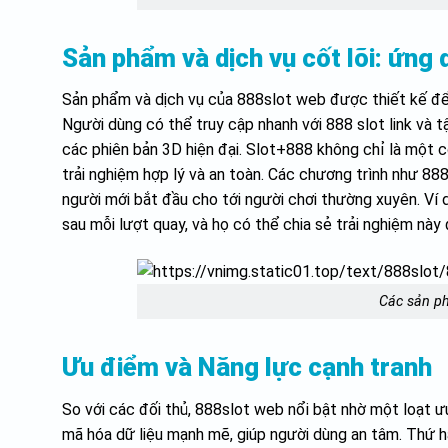
Sản phẩm và dịch vụ cốt lõi: ứng
Sản phẩm và dịch vụ của 888slot web được thiết kế để p
Người dùng có thể truy cập nhanh với 888 slot link và 
các phiên bản 3D hiện đại. Slot+888 không chỉ là một cô
trải nghiệm hợp lý và an toàn. Các chương trình như 888
người mới bắt đầu cho tới người chơi thường xuyên. Ví
sau mỗi lượt quay, và họ có thể chia sẻ trải nghiệm này
Các sản ph
Ưu điểm và Năng lực cạnh tranh
So với các đối thủ, 888slot web nổi bật nhờ một loạt ưu
mã hóa dữ liệu mạnh mẽ, giúp người dùng an tâm. Thứ ha