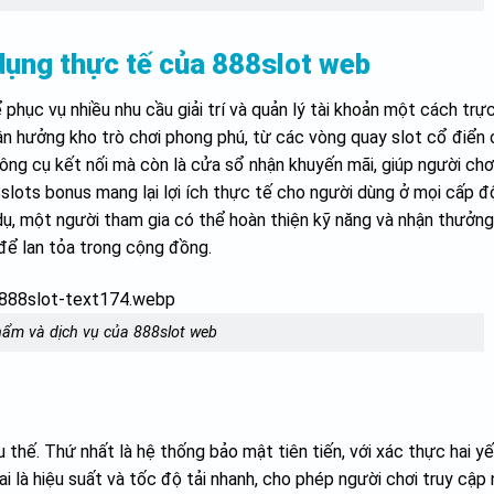
 dụng thực tế của 888slot web
hục vụ nhiều nhu cầu giải trí và quản lý tài khoản một cách trực
tận hưởng kho trò chơi phong phú, từ các vòng quay slot cổ điển 
ng cụ kết nối mà còn là cửa sổ nhận khuyến mãi, giúp người chơi 
slots bonus mang lại lợi ích thực tế cho người dùng ở mọi cấp đ
 dụ, một người tham gia có thể hoàn thiện kỹ năng và nhận thưởn
 để lan tỏa trong cộng đồng.
ẩm và dịch vụ của 888slot web
 thế. Thứ nhất là hệ thống bảo mật tiên tiến, với xác thực hai yế
i là hiệu suất và tốc độ tải nhanh, cho phép người chơi truy cập