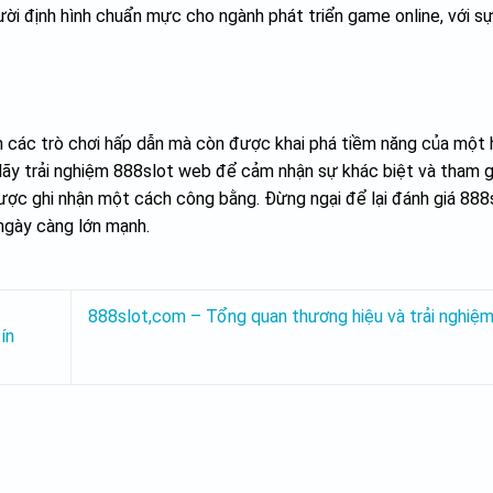
gười định hình chuẩn mực cho ngành phát triển game online, với s
m các trò chơi hấp dẫn mà còn được khai phá tiềm năng của một 
. Hãy trải nghiệm 888slot web để cảm nhận sự khác biệt và tham g
được ghi nhận một cách công bằng. Đừng ngại để lại đánh giá 88
ngày càng lớn mạnh.
888slot,com – Tổng quan thương hiệu và trải nghiệm
ín