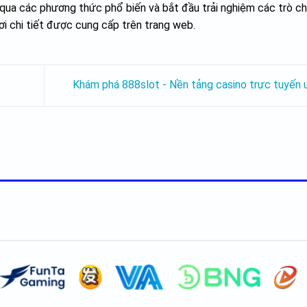
n qua các phương thức phổ biến và bắt đầu trải nghiệm các trò ch
i chi tiết được cung cấp trên trang web.
Khám phá 888slot - Nền tảng casino trực tuyến u