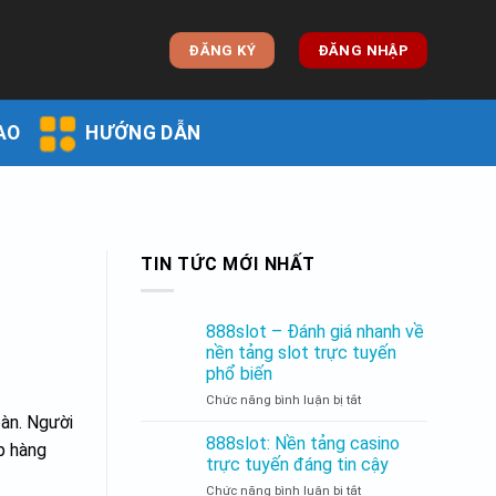
ĐĂNG KÝ
ĐĂNG NHẬP
AO
HƯỚNG DẪN
TIN TỨC MỚI NHẤT
888slot – Đánh giá nhanh về
nền tảng slot trực tuyến
phổ biến
Chức năng bình luận bị tắt
888slot
oàn. Người
–
Đánh
888slot: Nền tảng casino
p hàng
giá
trực tuyến đáng tin cậy
nhanh
Chức năng bình luận bị tắt
888slot:
về