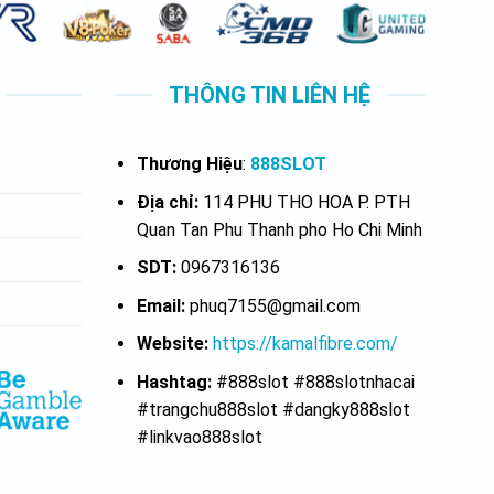
THÔNG TIN LIÊN HỆ
Thương Hiệu
:
888SLOT
Địa chỉ:
114 PHU THO HOA P. PTH
Quan Tan Phu Thanh pho Ho Chi Minh
SDT:
0967316136
Email:
phuq7155@gmail.com
Website:
https://kamalfibre.com/
Hashtag:
#888slot #888slotnhacai
#trangchu888slot #dangky888slot
#linkvao888slot