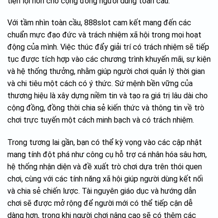
tiện lợi hơn cho cộng đồng người dùng toàn cầu.
Với tầm nhìn toàn cầu, 888slot cam kết mang đến các
chuẩn mực đạo đức và trách nhiệm xã hội trong mọi hoạt
động của mình. Việc thúc đẩy giải trí có trách nhiệm sẽ tiếp
tục được tích hợp vào các chương trình khuyến mãi, sự kiện
và hệ thống thưởng, nhằm giúp người chơi quản lý thời gian
và chi tiêu một cách có ý thức. Sứ mệnh bền vững của
thương hiệu là xây dựng niềm tin và tạo ra giá trị lâu dài cho
cộng đồng, đồng thời chia sẻ kiến thức và thông tin về trò
chơi trực tuyến một cách minh bạch và có trách nhiệm.
Trong tương lai gần, bạn có thể kỳ vọng vào các cập nhật
mang tính đột phá như công cụ hỗ trợ cá nhân hóa sâu hơn,
hệ thống nhận diện và đề xuất trò chơi dựa trên thói quen
chơi, cùng với các tính năng xã hội giúp người dùng kết nối
và chia sẻ chiến lược. Tài nguyên giáo dục và hướng dẫn
chơi sẽ được mở rộng để người mới có thể tiếp cận dễ
dàng hơn, trong khi người chơi nâng cao sẽ có thêm các