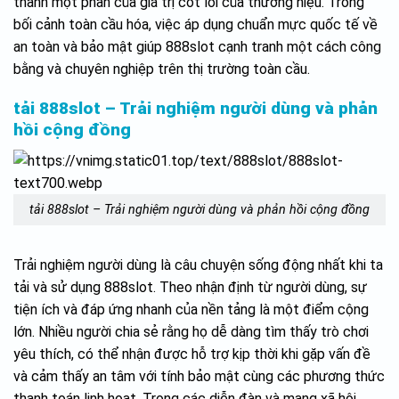
thành một phần của giá trị cốt lõi của thương hiệu. Trong
bối cảnh toàn cầu hóa, việc áp dụng chuẩn mực quốc tế về
an toàn và bảo mật giúp 888slot cạnh tranh một cách công
bằng và chuyên nghiệp trên thị trường toàn cầu.
tải 888slot – Trải nghiệm người dùng và phản
hồi cộng đồng
tải 888slot – Trải nghiệm người dùng và phản hồi cộng đồng
Trải nghiệm người dùng là câu chuyện sống động nhất khi ta
tải và sử dụng 888slot. Theo nhận định từ người dùng, sự
tiện ích và đáp ứng nhanh của nền tảng là một điểm cộng
lớn. Nhiều người chia sẻ rằng họ dễ dàng tìm thấy trò chơi
yêu thích, có thể nhận được hỗ trợ kịp thời khi gặp vấn đề
và cảm thấy an tâm với tính bảo mật cùng các phương thức
thanh toán linh hoạt. Trong các diễn đàn và mạng xã hội,