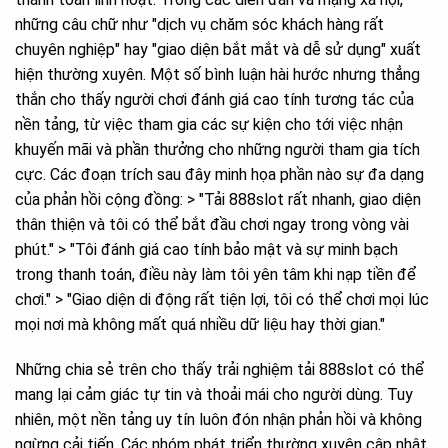
những câu chữ như "dịch vụ chăm sóc khách hàng rất
chuyên nghiệp" hay "giao diện bắt mắt và dễ sử dụng" xuất
hiện thường xuyên. Một số bình luận hài hước nhưng thẳng
thắn cho thấy người chơi đánh giá cao tính tương tác của
nền tảng, từ việc tham gia các sự kiện cho tới việc nhận
khuyến mãi và phần thưởng cho những người tham gia tích
cực. Các đoạn trích sau đây minh họa phần nào sự đa dạng
của phản hồi cộng đồng: > "Tải 888slot rất nhanh, giao diện
thân thiện và tôi có thể bắt đầu chơi ngay trong vòng vài
phút." > "Tôi đánh giá cao tính bảo mật và sự minh bạch
trong thanh toán, điều này làm tôi yên tâm khi nạp tiền để
chơi." > "Giao diện di động rất tiện lợi, tôi có thể chơi mọi lúc
mọi nơi mà không mất quá nhiều dữ liệu hay thời gian."
Những chia sẻ trên cho thấy trải nghiệm tải 888slot có thể
mang lại cảm giác tự tin và thoải mái cho người dùng. Tuy
nhiên, một nền tảng uy tín luôn đón nhận phản hồi và không
ngừng cải tiến. Các nhóm phát triển thường xuyên cập nhật