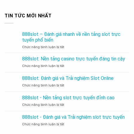
TIN TỨC MỚI NHẤT
888slot – Đánh giá nhanh về nền tảng slot trực
tuyến phổ biến
Chức năng bình luận bị tắt
888slot
–
Đánh
888slot: Nền tảng casino trực tuyến đáng tin cậy
giá
Chức năng bình luận bị tắt
888slot:
nhanh
Nền
về
tảng
888slot: Đánh giá và Trải nghiệm Slot Online
nền
casino
tảng
Chức năng bình luận bị tắt
888slot:
trực
slot
Đánh
tuyến
trực
giá
đáng
888slot - Nền tảng slot trực tuyến đỉnh cao
tuyến
và
tin
phổ
Chức năng bình luận bị tắt
888slot
Trải
cậy
biến
-
nghiệm
Nền
Slot
888slot - Đánh giá và Trải nghiệm slot trực tuyến
tảng
Online
Chức năng bình luận bị tắt
888slot
slot
-
trực