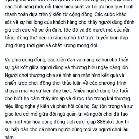
các tính năng mới, cải thiện hiệu suất và tối ưu hóa quy trình
thanh toán dựa trên ý kiến từ cộng đồng. Các cuộc khảo
sát về sự hài lòng của khách hàng cho thấy người dùng đánh
giá tích cực về sự ổn định, tốc độ và độ mượt mà của nền
tảng, đồng thời nêu rõ rằng sự hỗ trợ trực tuyến luôn đáp
ứng đúng thời gian và chất lượng mong đợi.
Về phía cộng đồng, các diễn đàn và mạng xã hội cho thấy
sự gắn kết giữa người dùng và thương hiệu ngày càng lớn.
Người chơi thường chia sẻ hình ảnh màn hình kết quả và
chiến lược chơi, đồng thời thảo luận về các chương trình
khuyến mãi và sự kiện đặc biệt. Nhiều người dùng trẻ tuổi
cho biết họ cảm thấy ấm áp và được tôn trọng khi thương
hiệu lắng nghe ý kiến và phản hồi của họ. Sự tôn trọng và sự
giao lưu cởi mở giữa đội ngũ quản trị và người chơi đã tạo
nên một văn hóa cộng đồng tích cực, giúp 888slot duy trì
sự hấp dẫn cho cả nhóm người dùng mới và người chơi lâu
năm.