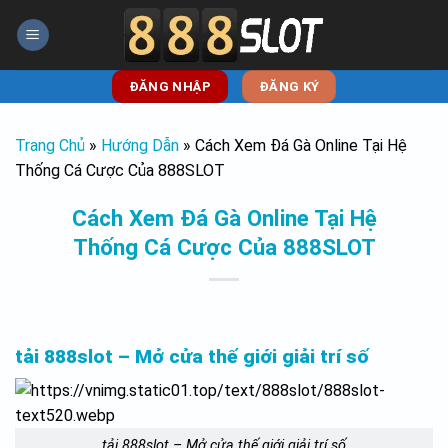
Skip
to
content
ĐĂNG NHẬP
ĐĂNG KÝ
Trang Chủ
»
Hướng Dẫn
»
Cách Xem Đá Gà Online Tại Hệ
Thống Cá Cược Của 888SLOT
Cách Xem Đá Gà Online Tại Hệ
Thống Cá Cược Của 888SLOT
tải 888slot – Mở cửa thế giới giải trí số
tải 888slot – Mở cửa thế giới giải trí số