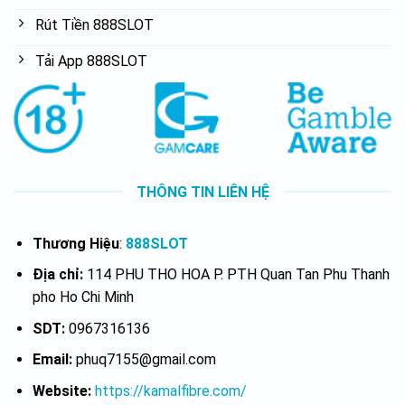
Rút Tiền 888SLOT
Tải App 888SLOT
THÔNG TIN LIÊN HỆ
Thương Hiệu
:
888SLOT
Địa chỉ:
114 PHU THO HOA P. PTH Quan Tan Phu Thanh
pho Ho Chi Minh
SDT:
0967316136
Email:
phuq7155@gmail.com
Website:
https://kamalfibre.com/